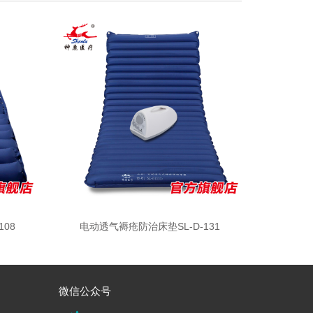
08
电动透气褥疮防治床垫SL-D-131
微信公众号