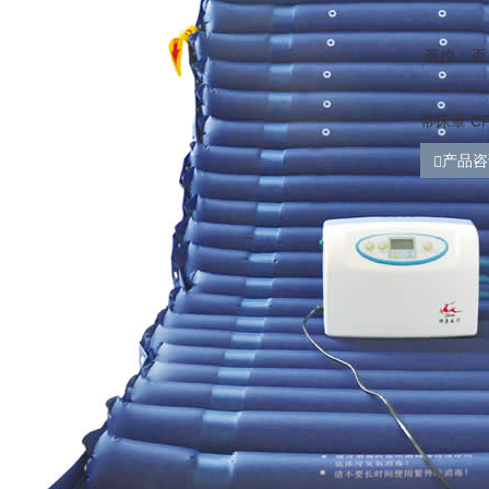
遥控：否
带床罩 C
产品咨