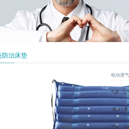
疮防治床垫
电动透气
气道：三
波动：是
气室：25