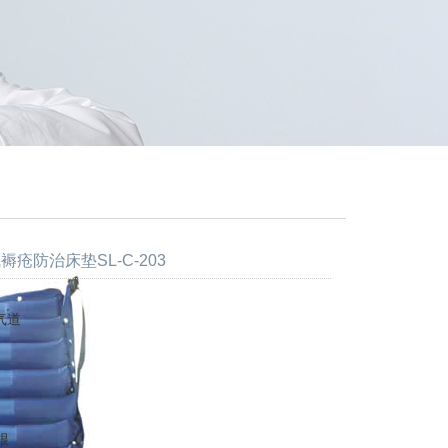
褥疮防治床垫SL-C-203
气道
根