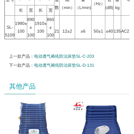
（Hz）
数
（min）
（L/min)
(dB)
kg
v
长
宽
长
宽
890
860
1980±
1910±
SL-
±
±
100
100
21
12±2
≥6
50±1
≤40
135
AC220
S109
100
100
上一款产品：
电动透气褥疮防治床垫SL-C-203
下一款产品：
电动透气褥疮防治床垫SL-D-131
其他产品