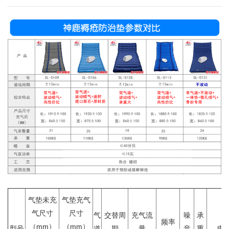
气垫未充
气垫充气
气尺寸
尺寸
气
交替周
充气流
噪
承
频率
（mm）
（mm）
型号
道
期
量
音
重
电