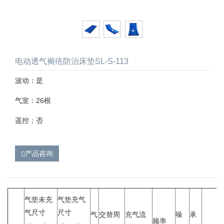
电动透气褥疮防治床垫SL-S-113
波动：是
气室：26根
遥控：否
产品咨询
气垫未充
气垫充气
气尺寸
尺寸
气
交替周
充气流
噪
承
频率