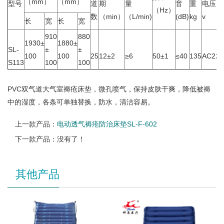
（mm）
（mm）
型号
道
期
量
音
重
电压
（Hz）
数
（min）
（L/min)
(dB)
kg
v
长
宽
长
宽
910
880
1930±
1880±
SL-
±
±
100
100
25
12±2
≥6
50±1
≤40
135
AC220
S113
100
100
PVC双气道大气室褥疮床垫，微孔喷气，保持皮肤干爽，降低被褥
中的湿度，各条可单独替换，防水，清洁容易。
上一款产品：
电动透气褥疮防治床垫SL-F-602
下一款产品：没有了！
其他产品