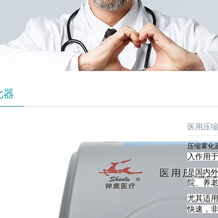
化器
医用压缩式
压缩雾化
入作用
是国内
院、养
尤其适
快速，